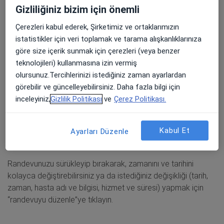
Gizliliğiniz bizim için önemli
Ofis yönetimi
Çerezleri kabul ederek, Şirketimiz ve ortaklarımızın
DoktorTakvimi ayarları
istatistikler için veri toplamak ve tarama alışkanlıklarınıza
göre size içerik sunmak için çerezleri (veya benzer
Randevu oluşturma
teknolojileri) kullanmasına izin vermiş
Planlama
olursunuz.Tercihlerinizi istediğiniz zaman ayarlardan
Profiliniz
görebilir ve güncelleyebilirsiniz. Daha fazla bilgi için
inceleyiniz,
Gizlilik Politikası
ve
Çerez Politikası.
Kaydedilmiş bir randevuyu
Kabul Et
Ayarları Düzenle
yeniden düzenlemek
Randevunuzu sürükleyip bırakarak, zamanını ve tarihini
kolayca değiştirebilirsiniz ya da istediğiniz değişikliği (tarih,
zaman, hasta adı ve bilgisi, hizmet ve süresi) yapmak için
“randevuyu düzenle”ye tıklayın.