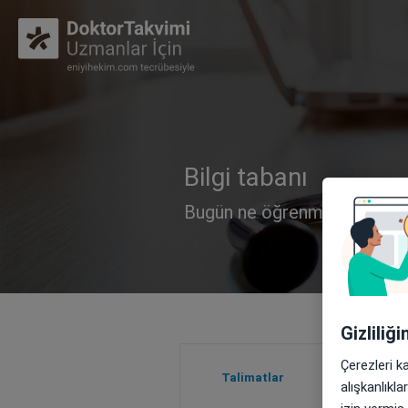
Bilgi tabanı
Bugün ne öğrenmek istersin
Gizliliğ
Çerezleri k
Talimatlar
alışkanlıkl