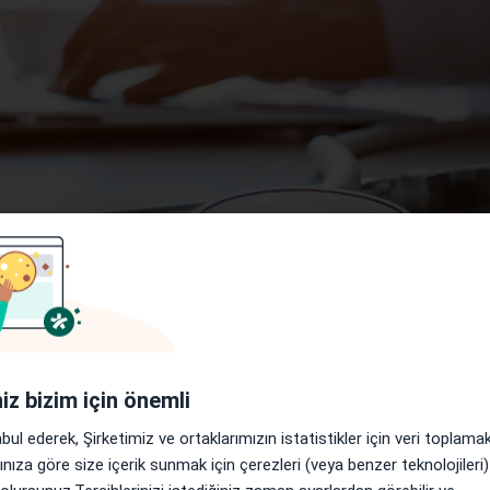
iz?
iniz bizim için önemli
abul ederek, Şirketimiz ve ortaklarımızın istatistikler için veri toplam
Randevu ekleme - Uzmanlar i
arınıza göre size içerik sunmak için çerezleri (veya benzer teknolojiler