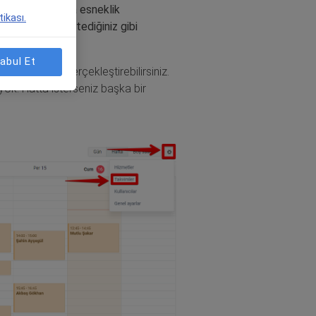
risi, her koşulda esneklik
tikası.
z. Zamanınızı istediğiniz gibi
siniz.
abul Et
vu girişinizi gerçekleştirebilirsiniz.
yok! Hatta isterseniz başka bir