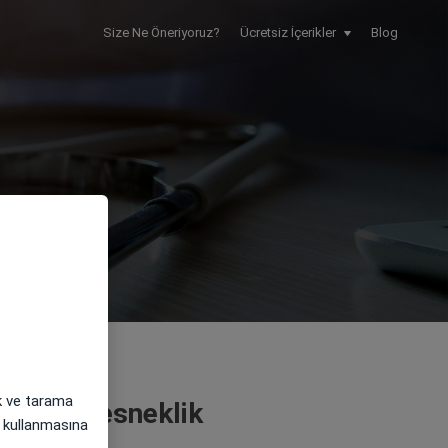
Size Ne Öneriyoruz?
Ücretsiz İçerikler
Blog
ak ve tarama
çin tam esneklik
i) kullanmasına