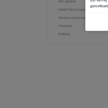
izin vermiş
Ofis yönetimi
güncelleyebi
DoktorTakvimi ayarları
Randevu oluşturma
Planlama
Profiliniz