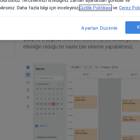
 olursunuz.Tercihlerinizi istediğiniz zaman ayarlardan görebilir ve
Kaliteli bir takvim yönetimi için olmazsa olmazlardan bi
lirsiniz. Daha fazla bilgi için inceleyiniz,
Gizlilik Politikası
ve
Çerez Poli
sağlayabilmektir. Bunu takviminiz ile sağlayabileceksini
planlayabilir ve hangi saate isterseniz randevu yazabilir
K
Ayarları Düzenle
İstediğiniz bir güne ve saate tıklayarak ve kolayca rande
Çalışma aralığınızı önceden belirlemiş olmanıza gerek 
etkinliğin olduğu bir saate bile ekleme yapabilirsiniz.